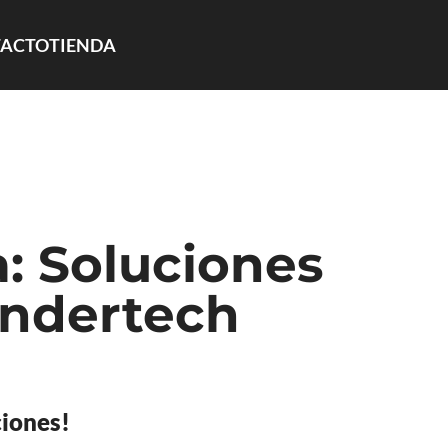
ACTO
TIENDA
a: Soluciones
ondertech
ciones!