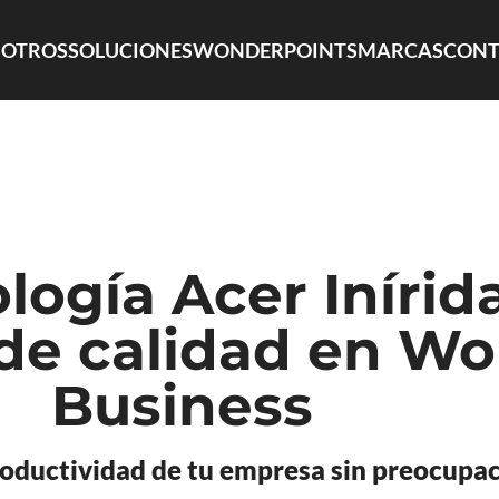
OTROS
SOLUCIONES
WONDERPOINTS
MARCAS
CONT
logía Acer Inírid
 de calidad en W
Business
roductividad de tu empresa sin preocupa