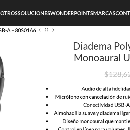
OTROS
SOLUCIONES
WONDERPOINTS
MARCAS
CONT
USB-A – 80S01A6
Diadema Pol
Monoaural 
$
128,6
Audio de alta fidelid
Micrófono con cancelación de ruid
Conectividad USB-A: 
Almohadilla suave y diadema lige
Diseño monoaural que mantiene
Control en línea para volumen, l