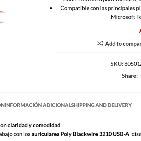
Compatible con las principales 
Microsoft T
Add to compa
SKU:
80S01
Share:
ÓN
INFORMACIÓN ADICIONAL
SHIPPING AND DELIVERY
con claridad y comodidad
abajo con los
auriculares Poly Blackwire 3210 USB-A
, di