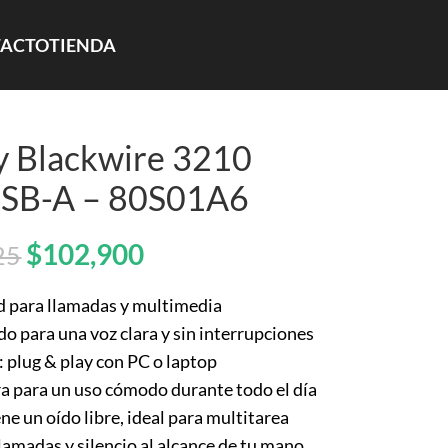
ACTO
TIENDA
y Blackwire 3210
USB-A – 80S01A6
$
102,900
25
ad para llamadas y multimedia
o para una voz clara y sin interrupciones
plug & play con PC o laptop
ra para un uso cómodo durante todo el día
 un oído libre, ideal para multitarea
lamadas y silencio al alcance de tu mano