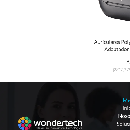
Auriculares Pol
Adaptador
A
$
907,37
Me
Ini
Noso
Soluc