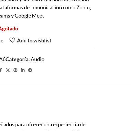
plataformas de comunicación como Zoom,
eams y Google Meet
Agotado
re
Add to wishlist
A6
Categoría:
Audio
señados para ofrecer una experiencia de