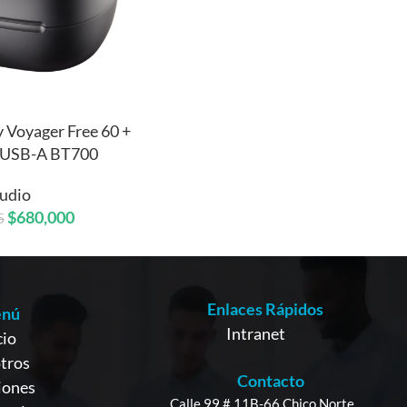
y Voyager Free 60 +
 USB-A BT700
udio
$
680,000
5
Enlaces Rápidos
nú
Intranet
cio
tros
Contacto
iones
Calle 99 # 11B-66 Chico Norte