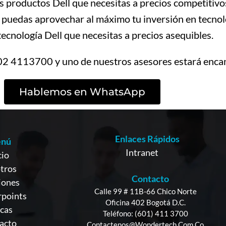
os productos Dell que necesitas a precios competiti
 puedas aprovechar al máximo tu inversión en tecnolo
 tecnología Dell que necesitas a precios asequibles.
2 4113700 y uno de nuestros asesores estará encan
Hablemos en WhatsApp
Enlaces Rápidos
nú
Intranet
cio
tros
Contacto
iones
Calle 99 # 11B-66 Chico Norte
points
Oficina 402 Bogotá D.C.
cas
Teléfono: (601) 411 3700
acto
Contactenos@wondertech.com.co