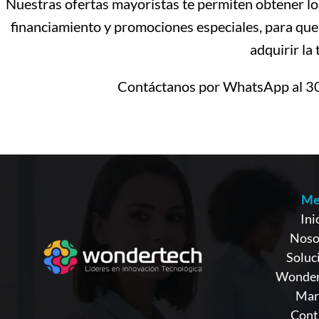
Nuestras ofertas mayoristas te permiten obtener l
financiamiento y promociones especiales, para que
adquirir la
Contáctanos por WhatsApp al 30
Me
Ini
Noso
Soluc
Wonder
Mar
Cont