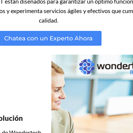
 IT están diseñados para garantizar un óptimo funcio
s y experimenta servicios ágiles y efectivos que cum
calidad.
Chatea con un Experto Ahora
olución
vés de Wondertech