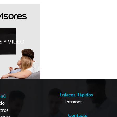
S Y VIDEO
Enlaces Rápidos
nú
Intranet
cio
tros
Contacto