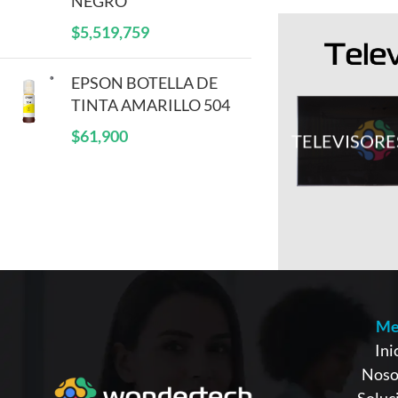
NEGRO
$
5,519,759
EPSON BOTELLA DE
TINTA AMARILLO 504
$
61,900
TELEVISORE
Me
Ini
Noso