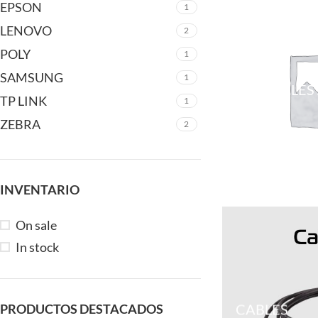
EPSON
1
LENOVO
2
POLY
1
SAMSUNG
1
PORTATILES
TP LINK
1
ZEBRA
2
INVENTARIO
On sale
In stock
CABLES
PRODUCTOS DESTACADOS