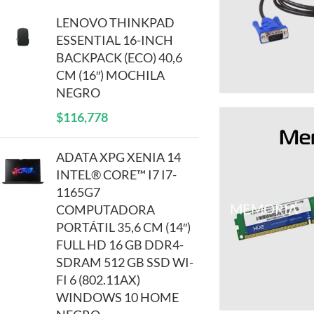
LENOVO THINKPAD
ESSENTIAL 16-INCH
BACKPACK (ECO) 40,6
CM (16″) MOCHILA
NEGRO
$
116,778
ADATA XPG XENIA 14
INTEL® CORE™ I7 I7-
1165G7
MEMORIA
COMPUTADORA
PORTÁTIL 35,6 CM (14″)
FULL HD 16 GB DDR4-
SDRAM 512 GB SSD WI-
FI 6 (802.11AX)
WINDOWS 10 HOME